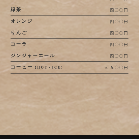
緑茶
四〇〇円
オレンジ
四〇〇円
りんご
四〇〇円
コーラ
四〇〇円
ジンジャーエール
四〇〇円
コーヒー
五〇〇円
（HOT・ICE）
各