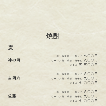
焼酎
麦
七〇〇円
水 お湯割り ロック
八〇〇円
神の河
ウーロン茶 緑茶 梅干し
五,五〇〇円
ボトル
八〇〇円
水 お湯割り ロック
九〇〇円
吉四六
ウーロン茶 緑茶 梅干し
七,〇〇〇円
ボトル
八〇〇円
水 お湯割り ロック
九〇〇円
佐藤
ウーロン茶 緑茶 梅干し
七,〇〇〇円
ボトル