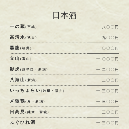
日本酒
一の蔵
八〇〇円
(宮城)
高清水
九〇〇円
(秋田)
黒龍
一,〇〇〇円
(福井)
立山
一,〇〇〇円
(富山)
影虎
一,二〇〇円
(超辛口・新潟)
八海山
一,二〇〇円
(新潟)
いっちょらい
一,三〇〇円
(吟醸・福井)
〆張鶴
一,三〇〇円
(月・新潟)
日高見
一,三〇〇円
(純米・宮城)
ふぐひれ酒
一,三〇〇円