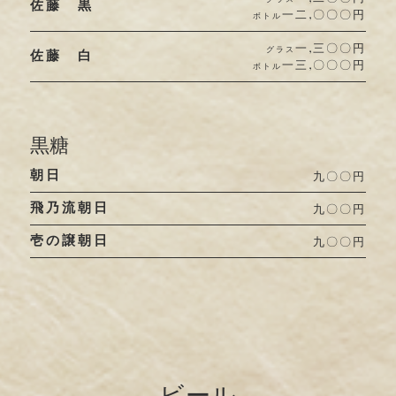
佐藤 黒
一二,〇〇〇円
ボトル
一,三〇〇円
グラス
佐藤 白
一三,〇〇〇円
ボトル
黒糖
朝日
九〇〇円
飛乃流朝日
九〇〇円
壱の譲朝日
九〇〇円
ビール