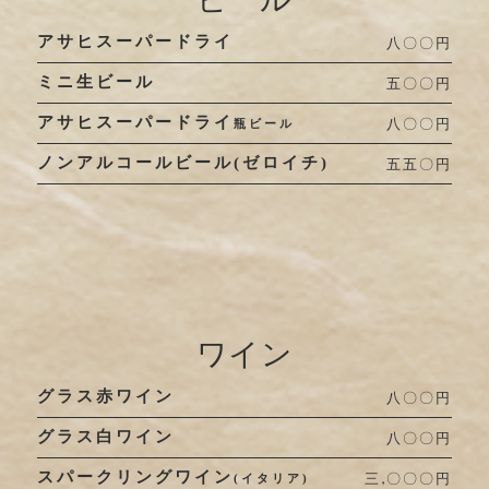
アサヒスーパードライ
八〇〇円
ミニ生ビール
五〇〇円
アサヒスーパードライ
八〇〇円
瓶ビール
ノンアルコールビール(ゼロイチ)
五五〇円
ワイン
グラス赤ワイン
八〇〇円
グラス白ワイン
八〇〇円
スパークリングワイン
三,〇〇〇円
(イタリア)