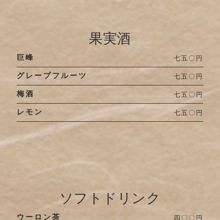
果実酒
巨峰
七五〇円
グレープフルーツ
七五〇円
梅酒
七五〇円
レモン
七五〇円
ソフトドリンク
ウーロン茶
四〇〇円